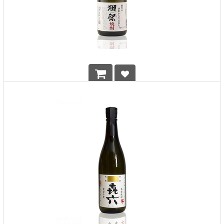
Dassai Shochu 720ml
HK$
690.00